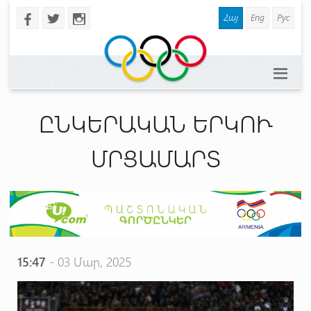
Հայ
Eng
Рус
b
a
x
ԸՆԿԵՐԱԿԱՆ ԵՐԿՈՒ
ՄՐՑԱՄԱՐՏ
15:47
- 03 Մար, 2025