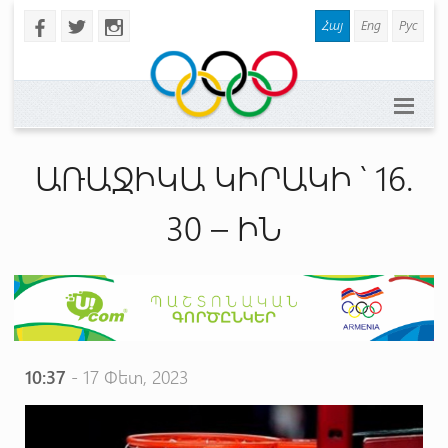
Հայ
Eng
Рус
b
a
x
ԱՌԱՋԻԿԱ ԿԻՐԱԿԻ ՝ 16.
30 – ԻՆ
10:37
- 17 Փետ, 2023