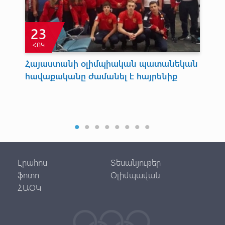
23
ՀՈԿ
Ն
Հայաստանի օլիմպիական պատանեկան
Ա
հավաքականը ժամանել է հայրենիք
«Հ
Հու
Լրահոս
Տեսանյութեր
ֆոտո
Օլիմպավան
ՀԱՕԿ