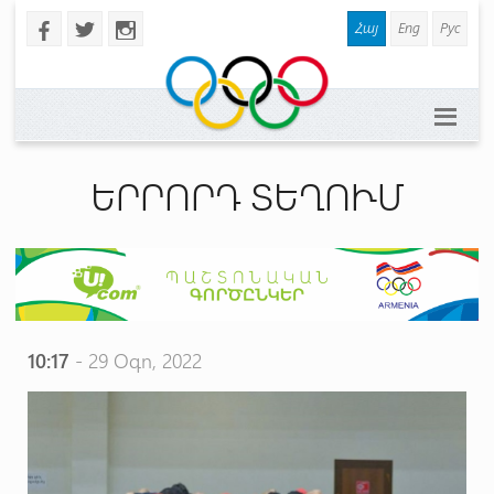
Հայ
Eng
Рус
b
a
x
ԵՐՐՈՐԴ ՏԵՂՈՒՄ
10:17
- 29 Օգո, 2022