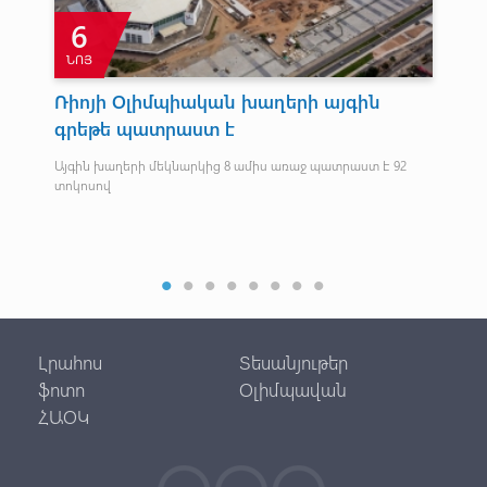
6
ՆՈՅ
Ռիոյի Օլիմպիական խաղերի այգին
Ծ
ն
գրեթե պատրաստ է
Բ
մե
Այգին խաղերի մեկնարկից 8 ամիս առաջ պատրաստ է 92
տոկոսով
Հայ
մեդ
կգ)
Լրահոս
Տեսանյութեր
ֆոտո
Օլիմպավան
ՀԱՕԿ