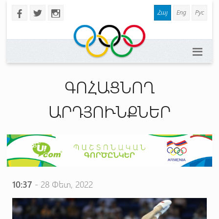
Հայ
Eng
Рус
b
a
x
ԳՈՀԱՑՆՈՂ
ԱՐԴՅՈՒՆՔՆԵՐ
10:37
- 28 Փետ, 2022