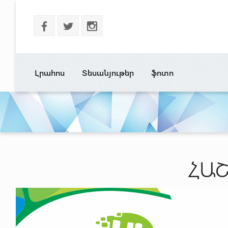
b
a
x
Լրահոս
Տեսանյութեր
ֆոտո
ՀԱՇ