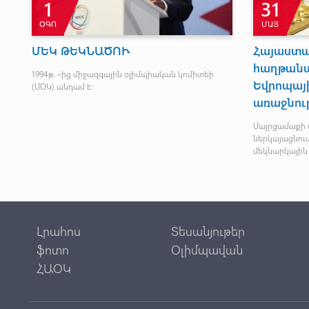
1
31
ՕԳՈ
ՄԱՅ
ՄԵԿ ԹԵԿՆԱԾՈՒ
Հայաստ
հաղթանա
1994թ. –ից միջազգային օլիմպիական կոմիտեի
Եվրոպայ
(ՄՕԿ) անդամ է:
առաջնութ
Մայրցամաքի 
ներկայացնում
մեկնարկային
Լրահոս
Տեսանյութեր
ֆոտո
Օլիմպավան
ՀԱՕԿ