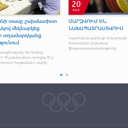
20
ՓԵՏ
անի տասը շախմատիստ
ՄԱՐԶՎՈՒՄ ԵՆ,
կով մեկնարկեց
ՆԱԽԱՊԱՏՐԱՍՏՎՈՒՄ
ի տղամարդկանց
Նպատակ կա ցանկալի մակարդակի 
յունում
ծանորդների ընդհանուր
ֆիզպատրաստականությունը:
առաջնությանը մեր երկիրը
 է 19 շախմատիստ, որոնցից 10-ը
 տուրում հաղթանակ է տարել