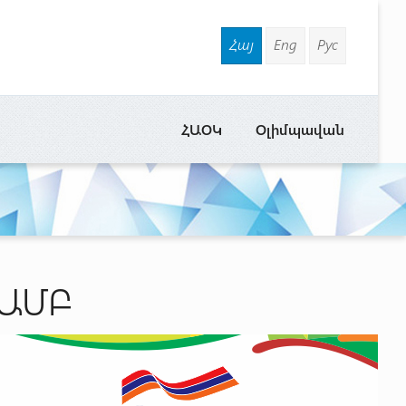
Հայ
Eng
Рус
ՀԱՕԿ
Օլիմպավան
ՅԱՄԲ