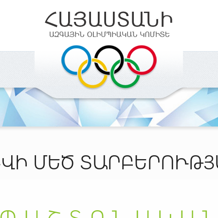
ՎԻ ՄԵԾ ՏԱՐԲԵՐՈՒԹ