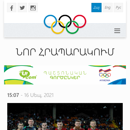
Հայ
Eng
Рус
b
a
x
ՆՈՐ ՀՐԱՊԱՐԱԿՈՒՄ
15:07
- 16 Սեպ, 2021