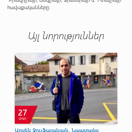
հավաքականները։
Այլ նորություններ
27
ՕԳՈ
Հ
Արսեն Ջուլֆալակյան․ Նպատակս
ԳՐ