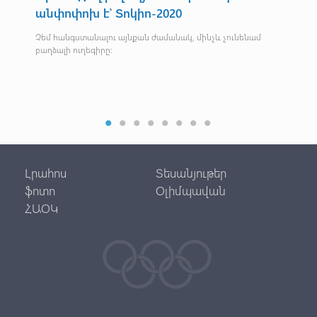
անփոփոխ է՝ Տոկիո-2020
Տոկ
կմե
Չեմ հանգստանալու այնքան ժամանակ, մինչև չունենամ
24-
բաղձալի ուղեգիրը։
ջ
ս է
Լրահոս
Տեսանյութեր
ֆոտո
Օլիմպավան
ՀԱՕԿ