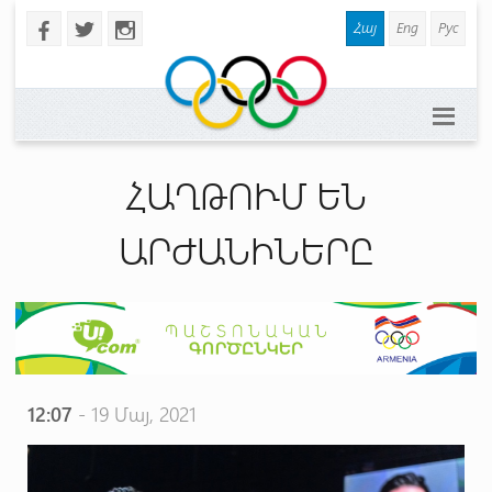
Հայ
Eng
Рус
b
a
x
ՀԱՂԹՈՒՄ ԵՆ
ԱՐԺԱՆԻՆԵՐԸ
12:07
- 19 Մայ, 2021