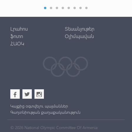
Լրահոս
Տեսանյութեր
ֆոտո
Օլիմպավան
ՀԱՕԿ
b
a
x
Կայքից օգտվելու պայմաններ
Գաղտնիության քաղաքականություն
© 2026 National Olympic Committee Of Armenia