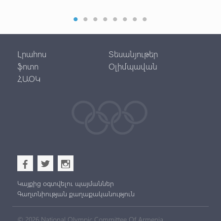
օլ
Լրահոս
Տեսանյութեր
ֆոտո
Օլիմպավան
ՀԱՕԿ
b
a
x
Կայքից օգտվելու պայմաններ
Գաղտնիության քաղաքականություն
© 2026 National Olympic Committee Of Armenia