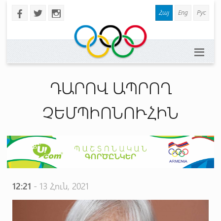
Հայ
Eng
Рус
b
a
x
ԴԱՐՈՎ ԱՊՐՈՂ
ՉԵՄՊԻՈՆՈՒՀԻՆ
12:21
- 13 Հուն, 2021