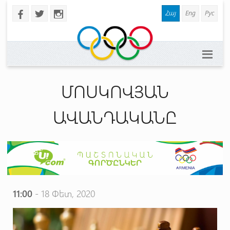
Հայ
Eng
Рус
b
a
x
ՄՈՍԿՈՎՅԱՆ
ԱՎԱՆԴԱԿԱՆԸ
11:00
- 18 Փետ, 2020