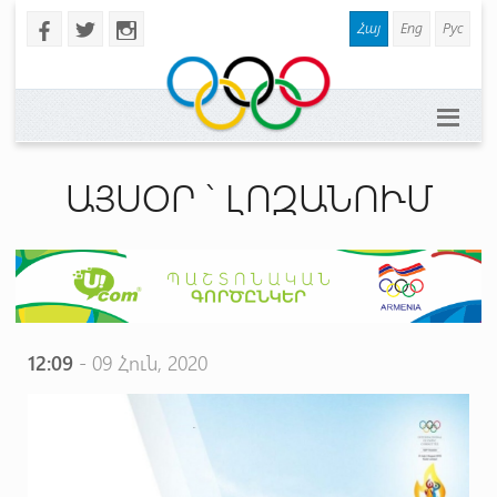
Հայ
Eng
Рус
b
a
x
ԱՅՍՕՐ ` ԼՈԶԱՆՈՒՄ
12:09
- 09 Հուն, 2020