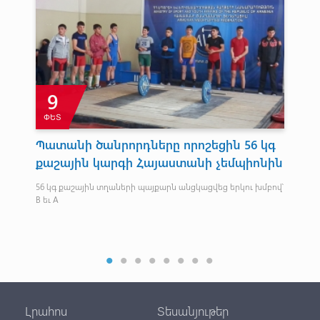
9
ՓԵՏ
Ն
Պատանի ծանրորդները որոշեցին 56 կգ
Ծ
քաշային կարգի Հայաստանի չեմպիոնին
Կազ
միջ
ած
56 կգ քաշային տղաների պայքարն անցկացվեց երկու խմբով՝
B եւ A
Լրահոս
Տեսանյութեր