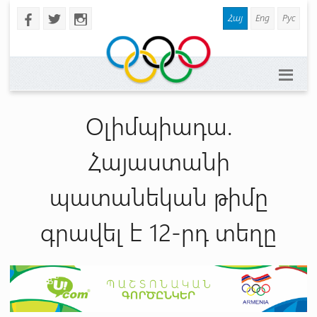
Հայ
Eng
Рус
b
a
x
Օլիմպիադա.
Հայաստանի
պատանեկան թիմը
գրավել է 12-րդ տեղը