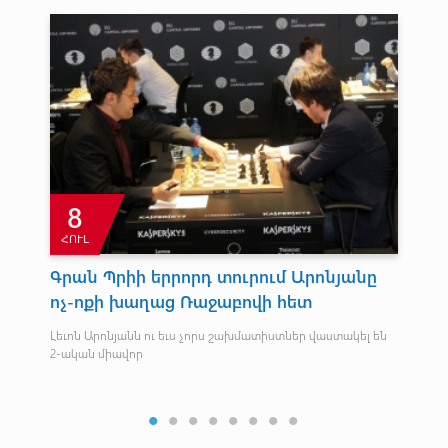
8
ՀՈՒԼ
Հ
Գրան Պրիի երրորդ տուրում Արոնյանը
Հ
ոչ-ոքի խաղաց Ռաջաբովի հետ
Սպո
Լեւոն Արոնյանն ու եւս չորս շախմատիստներ վաստակել են
2-ական միավոր