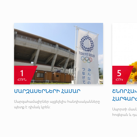
1
5
ՀՈՒՆ
ՀՈԿ
ՄԱՐԶԱՍԵՐՆԵՐԻ ՀԱՄԱՐ
ՇՆՈՐՀԱՎ
ՀԱՐԳԱՐ
ն
Մարզահամալիրներ այցելելիս հանդիսականները
պետք է դիմակ կրեն:
Սպորտի մասն
հոգեբան և դ