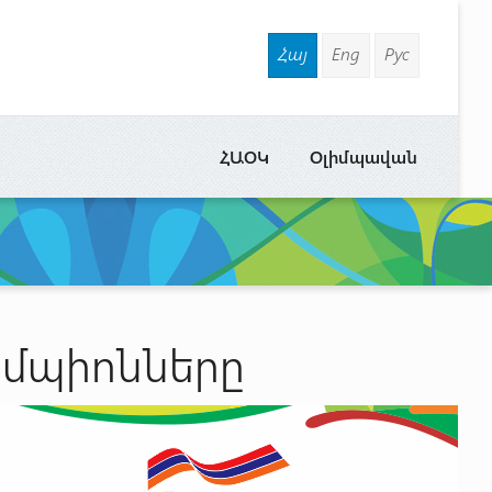
Հայ
Eng
Рус
ՀԱՕԿ
Օլիմպավան
եմպիոնները