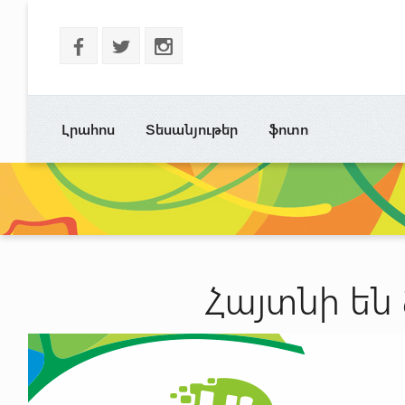
b
a
x
Լրահոս
Տեսանյութեր
ֆոտո
Հայտնի են