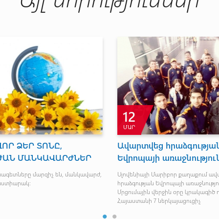
12
ՄԱՐ
ՈՐ ՁԵՐ ՏՈՆԸ,
Ավարտվեց հրաձգությա
ԺԱՆ ՄԱՆԿԱՎԱՐԺՆԵՐ
Եվրոպայի առաջնությու
ագետները մարզիչ են, մանկավարժ,
Սլովենիայի Մարիբոր քաղաքում ա
աստիարակ:
հրաձգության Եվրոպայի առաջնությո
Մրցումային վերջին օրը կրակագիծ 
Հայաստանի 7 ներկայացուցիչ