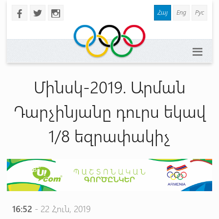
Հայ
Eng
Рус
b
a
x
Մինսկ-2019. Արման
Դարչինյանը դուրս եկավ
1/8 եզրափակիչ
16:52
- 22 Հուն, 2019