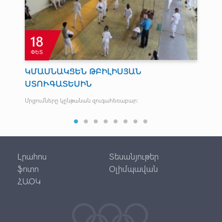
18
ՓԵՏ
Փ
ԿՄԱՍՆԱԿՑԵՆ ԹԲԻԼԻՍՅԱՆ
12
ՍՏՈՒԳԱՏԵՍԻՆ
Մար
վոլ
Մրցումները կընթանան զուգահեռաբար:
Լրահոս
Տեսանյութեր
ֆոտո
Օլիմպավան
ՀԱՕԿ