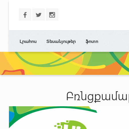
b
a
x
Լրահոս
Տեսանյութեր
ֆոտո
Բռնցքամար