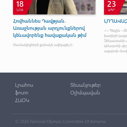
18
23
ՆՈՅ
ԱՊՐ
Հովհաննես Դավթյան․
ԼՈՂԱՎԱԶ
Առաջնության արդյունքներով
<< Պեկին – 2
կձևավորենք հավաքական թիմ
ան
խաղերի կազմ
Չինաստանի մ
Մասնակիցների քանակն ավելացել է։
կենտրոնի վ
ավարտի մասի
Լրահոս
Տեսանյութեր
ֆոտո
Օլիմպավան
ՀԱՕԿ
© 2026 National Olympic Committee Of Armenia