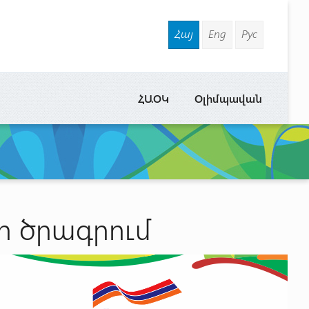
Հայ
Eng
Рус
ՀԱՕԿ
Օլիմպավան
ի ծրագրում