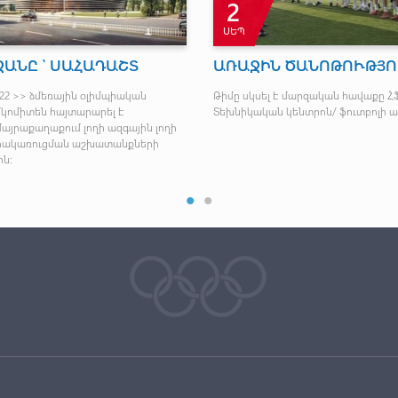
2
ՍԵՊ
ԱՆԸ ՝ ՍԱՀԱԴԱՇՏ
ԱՌԱՋԻՆ ԾԱՆՈԹՈՒԹՅՈ
022 >> ձմեռային օլիմպիական
Թիմը սկսել է մարզական հավաքը Հ
կոմիտեն հայտարարել է
Տեխնիկական կենտրոն/ ֆուտբոլի ա
այրաքաղաքում լողի ազգային լողի
երակառուցման աշխատանքների
ն։