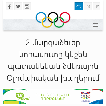
Հայ
Eng
Рус
b
a
x
2 մարզաձեւեր
նորամուտը կնշեն
պատանեկան ձմեռային
Օլիմպիական խաղերում