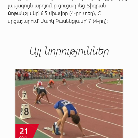
լավագույն արդյունք ցուցադրեց Տիգրան
Քոթանջյանը՝ 6.5 միավոր (4-րդ տեղ), C
մրցաշարում՝ Մարկ Բասենցյանը՝ 7 (4-րդ):
Այլ նորություններ
21
ՀՈՒՆ
Մ