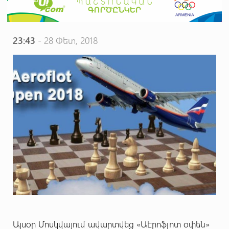
23:43
- 28 Փետ, 2018
Այսօր Մոսկվայում ավարտվեց «Աէրոֆլոտ օփեն»