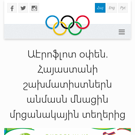
Հայ
Eng
Рус
b
a
x
Աէրոֆլոտ օփեն.
Հայաստանի
շախմատիստներն
անմասն մնացին
մրցանակային տեղերից