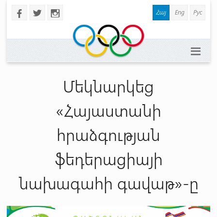
Հայ
Eng
Рус
b
a
x
Մեկնարկեց
«Հայաստանի
հրաձգության
ֆեդերացիայի
նախագահի գավաթ»-ը