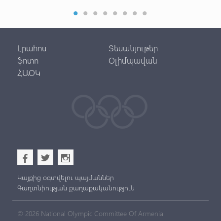
Լրահոս
Տեսանյութեր
ֆոտո
Օլիմպավան
ՀԱՕԿ
b
a
x
Կայքից օգտվելու պայմաններ
Գաղտնիության քաղաքականություն
© 2026 National Olympic Committee Of Armenia