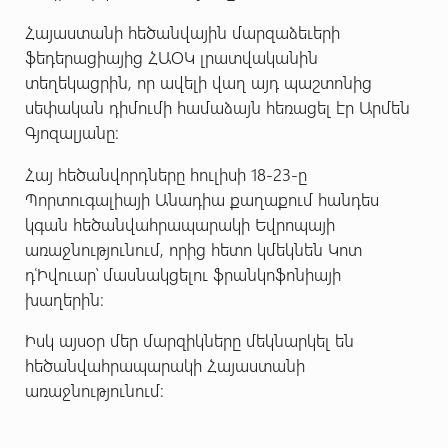
Հայաստանի հեծանվային մարզաձեւերի
ֆեդերացիայից ՀԱՕԿ լրատվականին
տեղեկացրին, որ ավելի վաղ այդ պաշտոնից
սեփական դիմումի համաձայն հեռացել էր Արմեն
Գյոզալյանը։
Հայ հեծանվորդները հուլիսի 18-23-ը
Պորտուգալիայի Անադիա քաղաքում հանդես
կգան հեծանվահրապարակի Եվրոպայի
առաջնությունում, որից հետո կմեկնեն Կոտ
դՙԻվուար՝ մասնակցելու ֆրանկոֆոնիայի
խաղերին։
Իսկ այսօր մեր մարզիկները մեկնարկել են
հեծանվահրապարակի Հայաստանի
առաջնությունում։