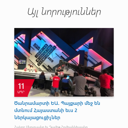
Այլ նորություններ
11
ԱՊՐ
Ա
ին
Ծանրամարտի ԵԱ. Պայքարի մեջ են
Լ
մտնում Հայաստանի եւս 2
Թե 
ներկայացուցիչներ
մար
առա
Հակոբ Մկրտչյանը եւ Դավիթ Հովհաննիսյանը