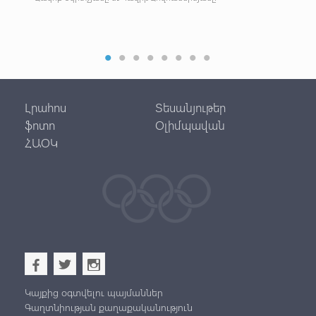
Լրահոս
Տեսանյութեր
ֆոտո
Օլիմպավան
ՀԱՕԿ
b
a
x
Կայքից օգտվելու պայմաններ
Գաղտնիության քաղաքականություն