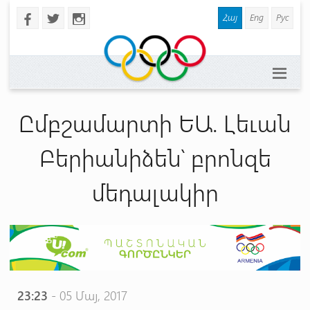
Հայ
Eng
Рус
b
a
x
Ըմբշամարտի ԵԱ. Լեւան
Բերիանիձեն՝ բրոնզե
մեդալակիր
23:23
- 05 Մայ, 2017