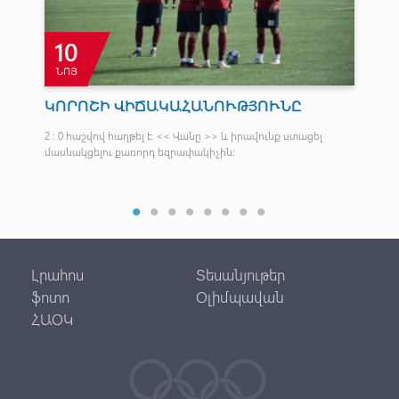
10
ՆՈՅ
ԿՈՐՈՇԻ ՎԻՃԱԿԱՀԱՆՈՒԹՅՈՒՆԸ
Ճ
Գ
2 ։ 0 հաշվով հաղթել է << Վանը >> և իրավունք ստացել
մասնակցելու քառորդ եզրափակիչին։
Այժ
է ա
Լրահոս
Տեսանյութեր
ֆոտո
Օլիմպավան
ՀԱՕԿ