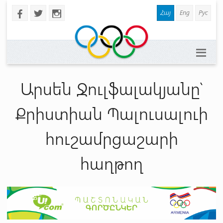
Հայ
Eng
Рус
b
a
x
Արսեն Ջուլֆալակյանը՝
Քրիստիան Պալուսալուի
հուշամրցաշարի
հաղթող