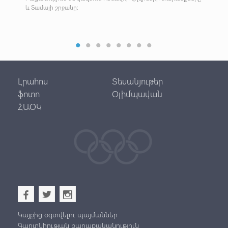
և Տամայի շրջանը:
Գիտ
Լրահոս
Տեսանյութեր
ֆոտո
Օլիմպավան
ՀԱՕԿ
b
a
x
Կայքից օգտվելու պայմաններ
Գաղտնիության քաղաքականություն