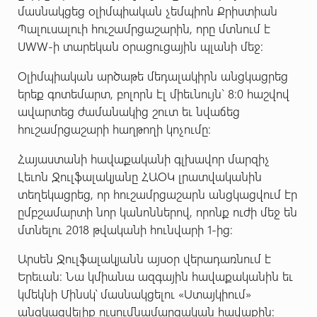
մասնակցեց օլիմպիական չեմպիոն Քրիստիան
Պալուսալուի հուշամրցաշարին, որը մտնում է
UWW-ի տարեկան օրացուցային պլանի մեջ:
Օլիմպիական արծաթե մեդալակիրն անցկացրեց
երեք գոտեմարտ, բոլորն էլ միեւնույն` 8:0 հաշվով
ավարտեց ժամանակից շուտ եւ նվաճեց
հուշամրցաշարի հաղթողի կոչումը:
Հայաստանի հավաքականի գլխավոր մարզիչ
Լեւոն Ջուլֆալակյանը ՀԱՕԿ լրատվականին
տեղեկացրեց, որ հուշամրցաշարն անցկացվում էր
ըմբշամարտի նոր կանոններով, որոնք ուժի մեջ են
մտնելու 2018 թվականի հունվարի 1-ից:
Արսեն Ջուլֆալակյանն այսօր վերադառնում է
Երեւան: Նա կմիանա ազգային հավաքականին եւ
կմեկնի Մինսկ՝ մասնակցելու «Ստայկիում»
անցկացվելիք ուսումնամարզական հավաքին: